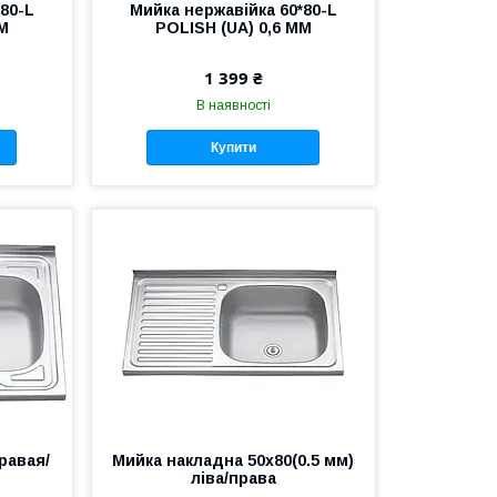
80-L
Мийка нержавійка 60*80-L
ММ
POLISH (UA) 0,6 ММ
1 399 ₴
В наявності
Купити
равая/
Мийка накладна 50х80(0.5 мм)
ліва/права