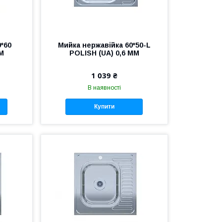
*60
Мийка нержавійка 60*50-L
ММ
POLISH (UA) 0,6 ММ
1 039 ₴
В наявності
Купити