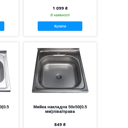
1 099 ₴
В наявності
Купити
(0.5
Мийка накладна 50х50(0.5
мм)ліва/права
849 ₴