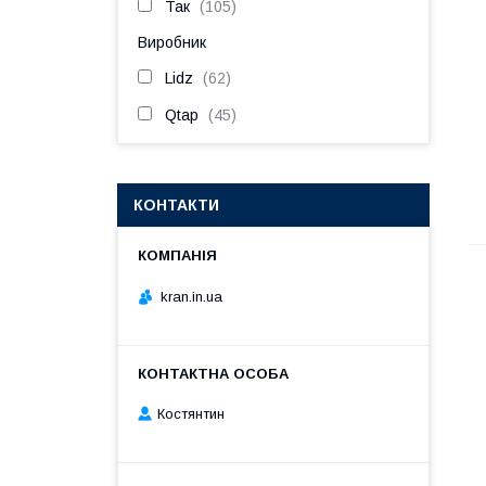
Так
105
Виробник
Lidz
62
Qtap
45
КОНТАКТИ
kran.in.ua
Костянтин