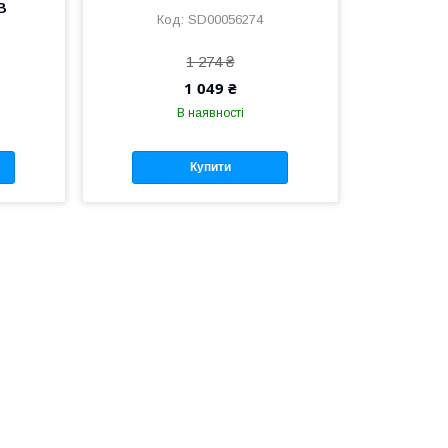
B
SD00056274
1 274 ₴
1 049 ₴
В наявності
Купити