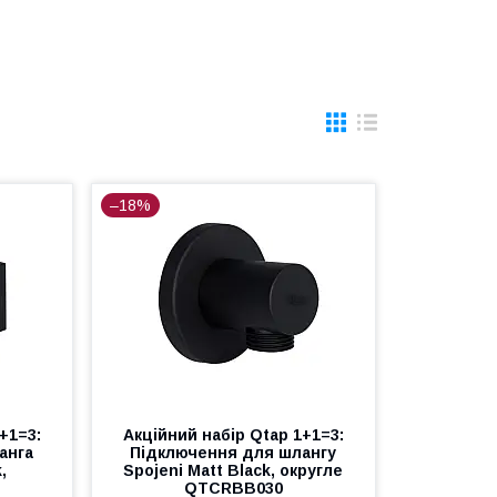
–18%
+1=3:
Акційний набір Qtap 1+1=3:
анга
Підключення для шлангу
,
Spojeni Matt Black, округле
QTCRBB030