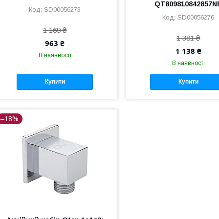
QT809810842857N
SD00056273
SD00056276
1 169 ₴
1 381 ₴
963 ₴
1 138 ₴
В наявності
В наявності
Купити
Купити
–18%