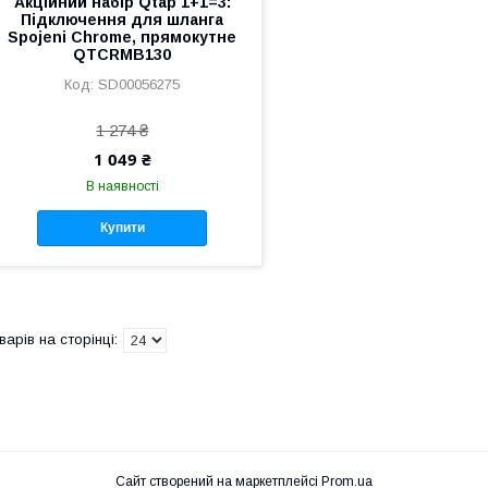
Акційний набір Qtap 1+1=3:
Підключення для шланга
Spojeni Chrome, прямокутне
QTCRMB130
SD00056275
1 274 ₴
1 049 ₴
В наявності
Купити
Сайт створений на маркетплейсі
Prom.ua