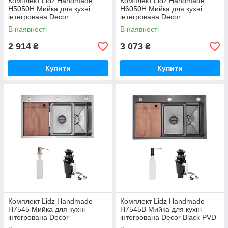
Комплект Lidz Handmade
Комплект Lidz Handmade
H5050H Мийка для кухні
H6050H Мийка для кухні
інтегрована Decor
інтегрована Decor
Honeycomb у комплекті з
Honeycomb у комплекті з
В наявності
В наявності
дозатором + Lidz K01G
дозатором + Lidz K01G
Корзина для кухонної
Корзина для кухонної
2 914
3 073
₴
₴
Купити
Купити
Комплект Lidz Handmade
Комплект Lidz Handmade
H7545 Мийка для кухні
H7545B Мийка для кухні
інтегрована Decor
інтегрована Decor Black PVD
Honeycomb
Honeycomb