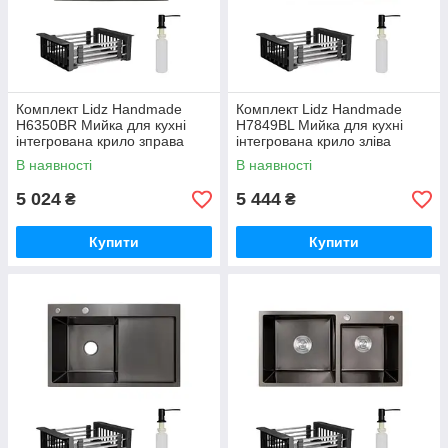
Комплект Lidz Handmade
Комплект Lidz Handmade
H6350BR Мийка для кухні
H7849BL Мийка для кухні
інтегрована крило зправа
інтегрована крило зліва
BlackPVD у комплекті з
BlackPVD у комплекті з
В наявності
В наявності
дозатором + Lidz K01B
дозатором + Lidz K01B
Корзина для
Корзина для
5 024
5 444
₴
₴
Купити
Купити