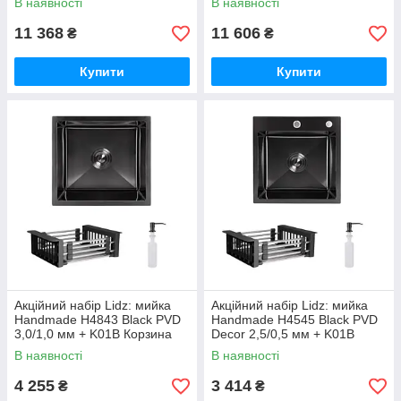
В наявності
В наявності
LDH7545DEC48372 + Lidz
LDH7545BDECPVD48373+Lid
(BLA) Подрібнювач для
z (BLA) Подрібнювач для
11 368
11 606
₴
₴
кухонного
Купити
Купити
Акційний набір Lidz: мийка
Акційний набір Lidz: мийка
Handmade H4843 Black PVD
Handmade H4545 Black PVD
3,0/1,0 мм + K01B Корзина
Decor 2,5/0,5 мм + K01B
для кухонной мойки
Корзина для кухонной мойки
В наявності
В наявності
4 255
3 414
₴
₴