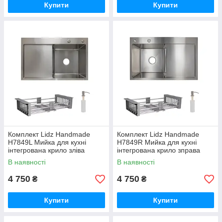
Купити
Купити
Комплект Lidz Handmade
Комплект Lidz Handmade
H7849L Мийка для кухні
H7849R Мийка для кухні
інтегрована крило зліва
інтегрована крило зправа
Brushed у комплекті з
Brushed у комплекті з
В наявності
В наявності
дозатором + Lidz K01G
дозатором + Lidz K01G
Корзина для
Корзина для
4 750
4 750
₴
₴
Купити
Купити