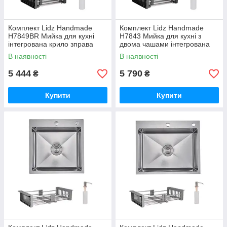
Комплект Lidz Handmade
Комплект Lidz Handmade
H7849BR Мийка для кухні
H7843 Мийка для кухні з
інтегрована крило зправа
двома чашами інтегрована
BlackPVD у комплекті з
BlackPVD у комплекті з
В наявності
В наявності
дозатором + Lidz K01B
дозатором + Lidz K01B
Корзина для
Корзина для
5 444
5 790
₴
₴
Купити
Купити