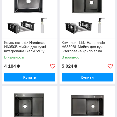
Комплект Lidz Handmade
Комплект Lidz Handmade
H6050B Мийка для кухні
H6350BL Мийка для кухні
інтегрована BlackPVD у
інтегрована крило зліва
комплекті з дозатором + Lidz
BlackPVD у комплекті з
В наявності
В наявності
K01B Корзина для кухонної
дозатором + Lidz K01B
мийки
Корзина для
4 184
5 024
₴
₴
Купити
Купити