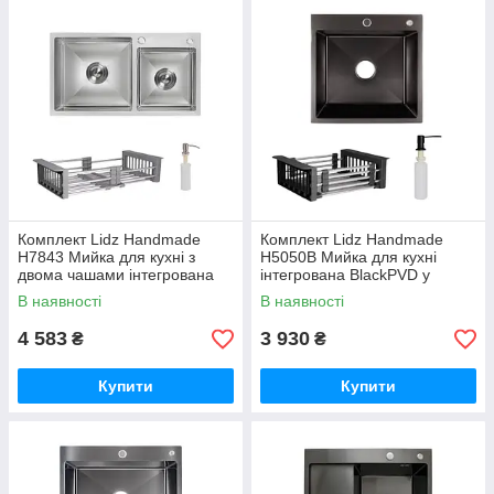
Комплект Lidz Handmade
Комплект Lidz Handmade
H7843 Мийка для кухні з
H5050B Мийка для кухні
двома чашами інтегрована
інтегрована BlackPVD у
Brushed у комплекті з
комплекті з дозатором + Lidz
В наявності
В наявності
дозатором + Lidz K01G
K01B Корзина для кухонної
Корзина для
мийки
4 583
3 930
₴
₴
Купити
Купити