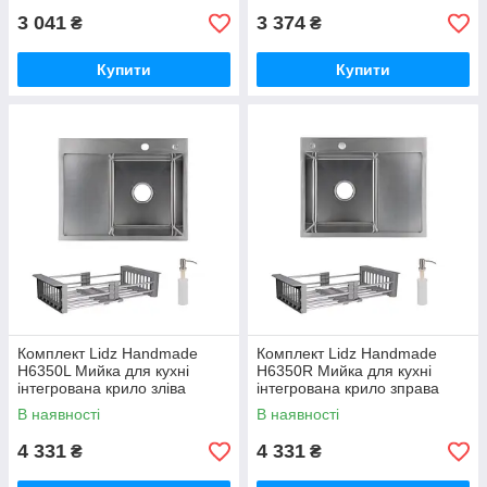
мийки
мийки
3 041
3 374
₴
₴
Купити
Купити
Комплект Lidz Handmade
Комплект Lidz Handmade
H6350L Мийка для кухні
H6350R Мийка для кухні
інтегрована крило зліва
інтегрована крило зправа
Brushed у комплекті з
Brushed у комплекті з
В наявності
В наявності
дозатором + Lidz K01G
дозатором + Lidz K01G
Корзина для
Корзина для
4 331
4 331
₴
₴