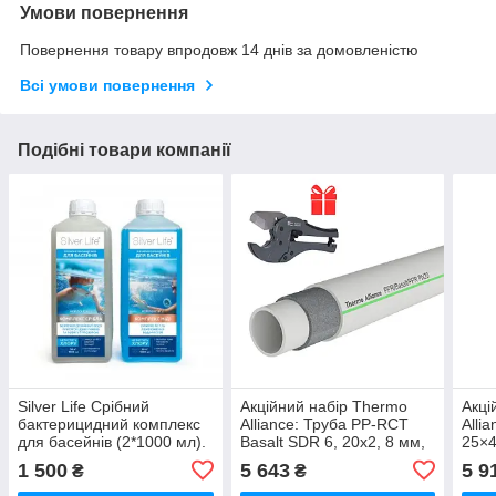
Умови повернення
Повернення товару впродовж 14 днів за домовленістю
Всі умови повернення
Подібні товари компанії
Silver Life Срібний
Акційний набір Thermo
Акці
бактерицидний комплекс
Alliance: Труба PP-RCT
Alli
для басейнів (2*1000 мл).
Basalt SDR 6, 20х2, 8 мм,
25×4
Ресурс 50 м3
PN20 100м + Ножиці для
Ножи
1 500
5 643
5 9
₴
₴
пластикових труб d20-40,
труб
лезо нерж.
лезо