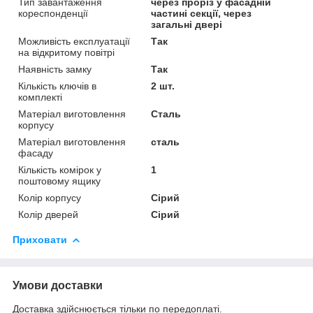
Тип завантаження
через проріз у фасадній
кореспонденції
частині секції, через
загальні двері
Можливість експлуатації
Так
на відкритому повітрі
Наявність замку
Так
Кількість ключів в
2 шт.
комплекті
Матеріал виготовлення
Сталь
корпусу
Матеріал виготовлення
сталь
фасаду
Кількість комірок у
1
поштовому ящику
Колір корпусу
Сірий
Колір дверей
Сірий
Приховати
Умови доставки
Доставка здійснюється тільки по передоплаті.