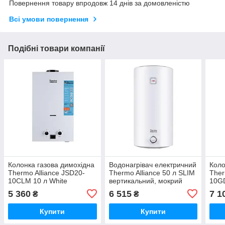
Повернення товару впродовж 14 днів за домовленістю
Всі умови повернення
Подібні товари компанії
Колонка газова димохідна
Водонагрівач електричний
Коло
Thermo Alliance JSD20-
Thermo Alliance 50 л SLIM
Ther
10CLM 10 л White
вертикальний, мокрий
10GD
ТЕН 1,5 кВт D50V15Q1
Blac
5 360
6 515
7 1
₴
₴
Купити
Купити