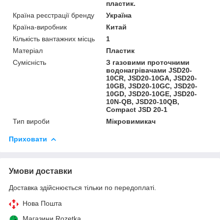
пластик.
Країна реєстрації бренду
Україна
Країна-виробник
Китай
Кількість вантажних місць
1
Матеріал
Пластик
Сумісність
З газовими проточними
водонагрівачами JSD20-
10CR, JSD20-10GA, JSD20-
10GB, JSD20-10GC, JSD20-
10GD, JSD20-10GE, JSD20-
10N-QB, JSD20-10QB,
Compact JSD 20-1
Тип вироби
Мікровимикач
Приховати
Умови доставки
Доставка здійснюється тільки по передоплаті.
Нова Пошта
Магазини Rozetka