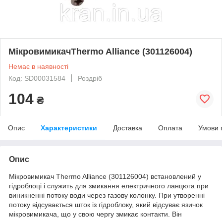
МікровимикачThermo Alliance (301126004)
Немає в наявності
Код: SD00031584
Роздріб
104
₴
Опис
Характеристики
Доставка
Оплата
Умови 
Опис
Мікровимикач Thermo Alliance (301126004) встановлений у
гідроблоці і служить для змикання електричного ланцюга при
виникненні потоку води через газову колонку. При утворенні
потоку відсувається шток із гідроблоку, який відсуває язичок
мікровимикача, що у свою чергу змикає контакти. Він