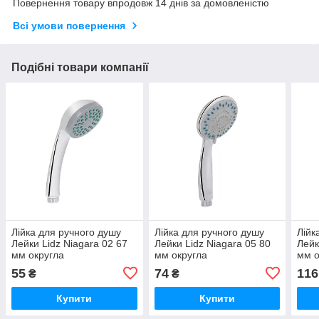
Повернення товару впродовж 14 днів за домовленістю
Всі умови повернення
Подібні товари компанії
Лійка для ручного душу
Лійка для ручного душу
Лійк
Лейки Lidz Niagara 02 67
Лейки Lidz Niagara 05 80
Лейк
мм округла
мм округла
мм о
LDNIA02CRM22035
LDNIA05CRM22037
LDN
55
74
116
₴
₴
Chrome
Chrome
Chr
Купити
Купити