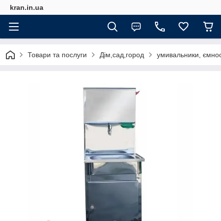
kran.in.ua
Товари та послуги
Дім,сад,город
умивальники, ємност