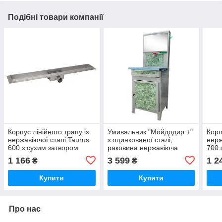
Подібні товари компанії
Корпус лінійного трапу із
Умивальник "Мойдодир +"
Корп
нержавіючої сталі Taurus
з оцинкованої сталі,
нерж
600 з сухим затвором
раковина нержавіюча
700 
Qtap
сталь
Qta
1 166
3 599
1 2
₴
₴
Купити
Купити
Про нас