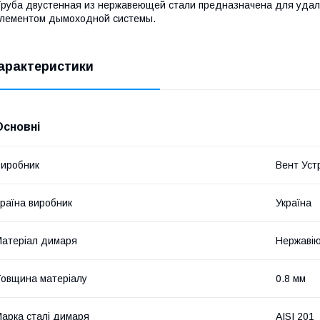
руба двустенная из нержавеющей стали предназначена для удал
лементом дымоходной системы.
арактеристики
Основні
иробник
Вент Уст
раїна виробник
Україна
атеріал димаря
Нержавію
овщина матеріалу
0.8 мм
арка сталі димаря
AISI 201