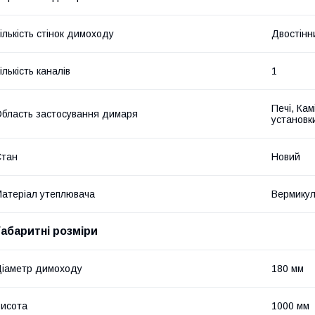
ількість стінок димоходу
Двостінн
ількість каналів
1
Печі, Кам
бласть застосування димаря
установк
Стан
Новий
атеріал утеплювача
Вермикул
Габаритні розміри
іаметр димоходу
180 мм
исота
1000 мм