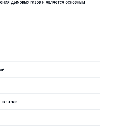
ения дымовых газов и является основным
рій
ча сталь