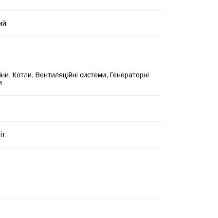
ий
іни, Котли, Вентиляційні системи, Генераторні
и
іт