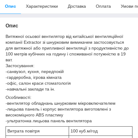
Опис
Характеристики
Доставка
Оплата
Умови п
Опис
Витяжної осьової вентилятор від китайської вентиляційної
компанії Extractor зі шнурковим вимикачем застосовується
для витяжної або припливної вентиляції з продуктивністю до
100 метрів кубічних на годину і споживаної потужністю в 19
ват.
Застосування:
-санвузол, кухня, передпокій
-гардеробна, ігрова кімната
-офіс, салон краси стоматологія
-навчальні заклади та ін.
Особливості:
-вентилятор обладнань шнурковим мікровключателем
-лицьова панель і корпус вентилятора виготовлені з
високоміцного ABS пластику
-ультратонка лицьова панель вентилятора
Витрата повітря
100 куб.м/год