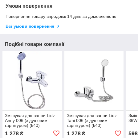
Умови повернення
Повернення товару впродовж 14 днів за домовленістю
Всі умови повернення
Подібні товари компанії
Змішувач для ванни Lidz
Змішувач для ванни Lidz
Зміш
Anny 006 (з душовим
Tani 006 (з душовим
36W
гарнітуром) (k40)
гарнітуром) (k40)
LDANN006CRM35121
LDTAN006CRM44964
1 278
1 278
598
₴
₴
Chrome
Chrome