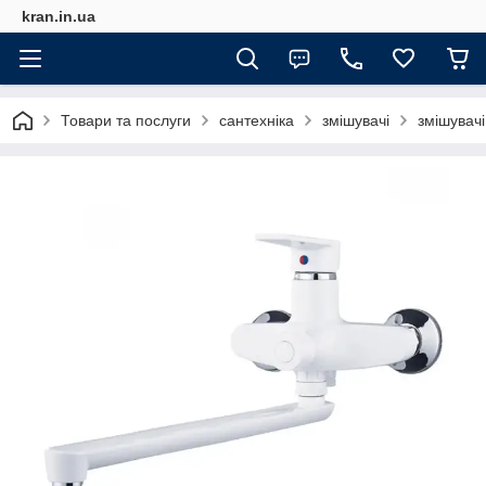
kran.in.ua
Товари та послуги
сантехніка
змішувачі
змішувачі