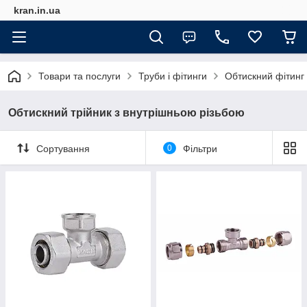
kran.in.ua
Товари та послуги
Труби і фітинги
Обтискний фітинг
Обтискний трійник з внутрішньою різьбою
Сортування
0
Фільтри