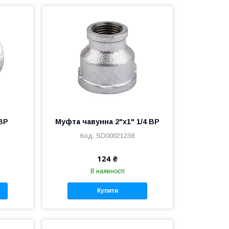
ВР
Муфта чавунна 2"х1" 1/4 ВР
SD00021238
124 ₴
В наявності
Купити