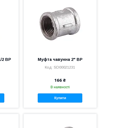
1/2 ВР
Муфта чавунна 2" ВР
SD00021231
166 ₴
В наявності
Купити