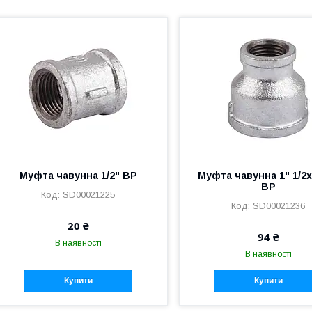
Муфта чавунна 1/2" ВР
Муфта чавунна 1" 1/2х
ВР
SD00021225
SD00021236
20 ₴
94 ₴
В наявності
В наявності
Купити
Купити