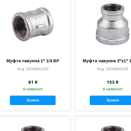
Муфта чавунна 1" 1/4 ВР
Муфта чавунна 2"х1" 
SD00021229
SD00021239
81 ₴
153 ₴
В наявності
В наявності
Купити
Купити