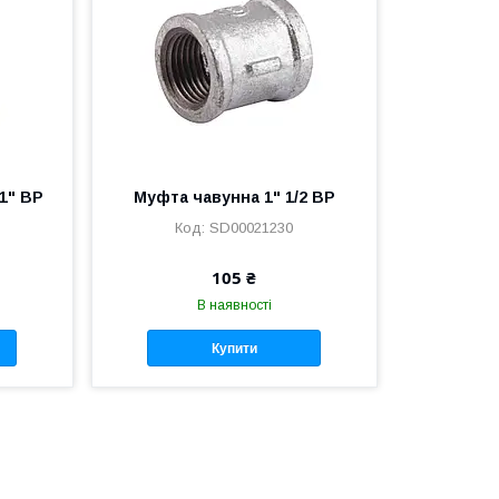
х1" ВР
Муфта чавунна 1" 1/2 ВР
SD00021230
105 ₴
В наявності
Купити