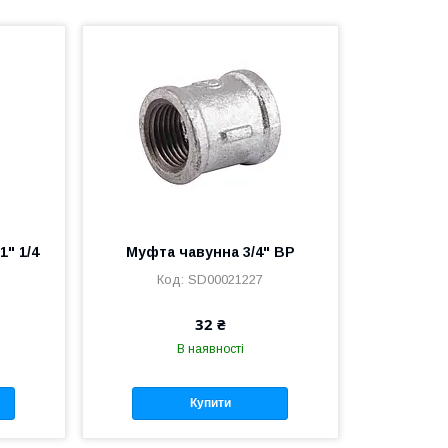
1" 1/4
Муфта чавунна 3/4" ВР
SD00021227
32 ₴
В наявності
Купити