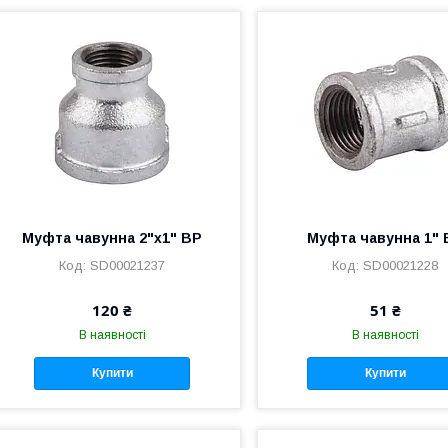
Муфта чавунна 2"х1" ВР
Муфта чавунна 1" 
SD00021237
SD00021228
120 ₴
51 ₴
В наявності
В наявності
Купити
Купити