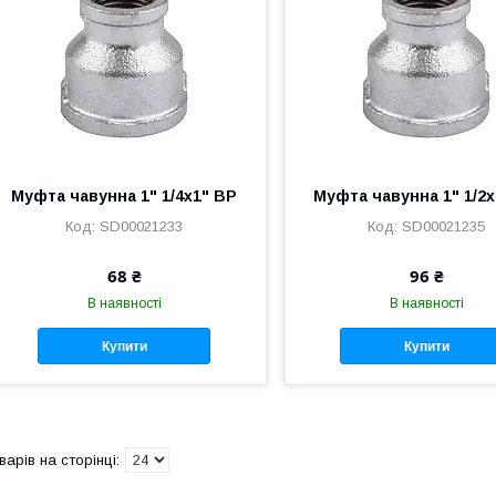
Муфта чавунна 1" 1/4х1" ВР
Муфта чавунна 1" 1/2
SD00021233
SD00021235
68 ₴
96 ₴
В наявності
В наявності
Купити
Купити