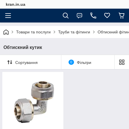
kran.in.ua
Товари та послуги
Труби та фітинги
Обтискний фітин
Обтискний кутик
Сортування
0
Фільтри