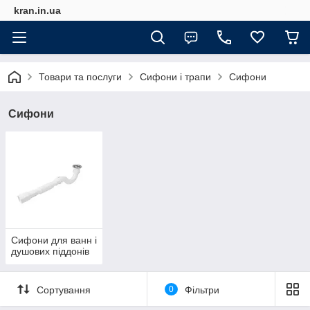
kran.in.ua
Товари та послуги
Сифони і трапи
Сифони
Сифони
Сифони для ванн і
душових піддонів
Сортування
0
Фільтри