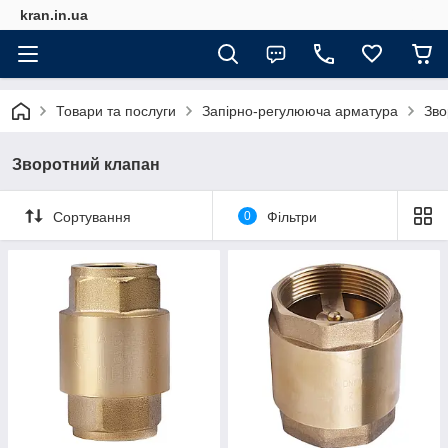
kran.in.ua
Товари та послуги
Запірно-регулююча арматура
Зво
Зворотний клапан
Сортування
0
Фільтри