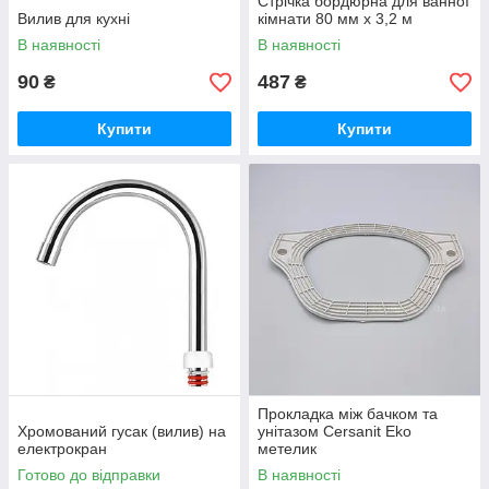
Стрічка бордюрна для ванної
Вилив для кухні
кімнати 80 мм x 3,2 м
В наявності
В наявності
90
487
₴
₴
Купити
Купити
Прокладка між бачком та
Хромований гусак (вилив) на
унітазом Cersanit Eko
електрокран
метелик
Готово до відправки
В наявності