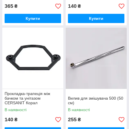
365
140
₴
₴
Купити
Купити
Прокладка-трапеція між
бачком та унітазом
Вилив для змішувача 500 (50
CERSANIT Корал
см)
В наявності
В наявності
140
255
₴
₴